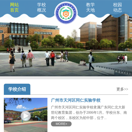
网站
学校
教学
校园
首页
概况
天地
动态
学校介绍
更多>>
广州市天河区同仁实验学校
广州市天河区同仁实验学校隶属广东同仁北大新
世纪教育集团，创办于2006年1月。学校分东、南
两个校区，东校区为初中部，位于...
MORE+