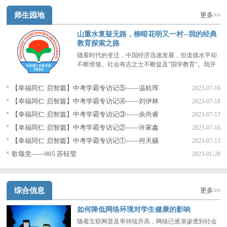
师生园地
更多>>
山重水复疑无路，柳暗花明又一村--我的经典
教育探索之路
随着时代的变迁，中国经济迅速发展，但道德水平却
不断滑坡。社会有志之士不断提及"国学教育"。我开
始思考：全中国大部分学生学习英语的时间比学习母
语的时间还要多，这究竟有没有必要？
【幸福同仁·启智篇】中考学霸专访记⑤——温杭珲
2023-07-19
【幸福同仁·启智篇】中考学霸专访记④——刘伊林
2023-07-18
【幸福同仁·启智篇】中考学霸专访记③——佘尚睿
2023-07-17
【幸福同仁·启智篇】中考学霸专访记②——许家鑫
2023-07-16
【幸福同仁·启智篇】中考学霸专访记①——何天赐
2023-07-15
歌颂党——905 苏钰莹
2023-01-28
综合信息
更多>>
如何降低网络环境对学生健康的影响
随着互联网普及率持续升高，网络已逐渐渗透到社会