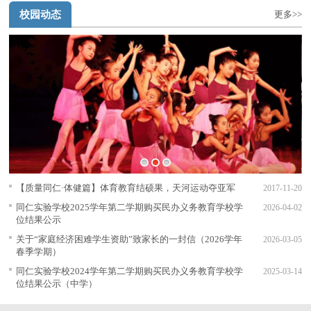
校园动态
更多>>
1
2
3
【质量同仁·体健篇】体育教育结硕果，天河运动夺亚军
2017-11-20
同仁实验学校2025学年第二学期购买民办义务教育学校学
2026-04-02
位结果公示
关于“家庭经济困难学生资助”致家长的一封信（2026学年
2026-03-05
春季学期）
同仁实验学校2024学年第二学期购买民办义务教育学校学
2025-03-14
位结果公示（中学）