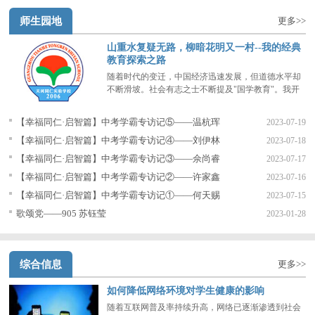
师生园地
更多>>
山重水复疑无路，柳暗花明又一村--我的经典
教育探索之路
随着时代的变迁，中国经济迅速发展，但道德水平却
不断滑坡。社会有志之士不断提及"国学教育"。我开
始思考：全中国大部分学生学习英语的时间比学习母
语的时间还要多，这究竟有没有必要？
【幸福同仁·启智篇】中考学霸专访记⑤——温杭珲
2023-07-19
【幸福同仁·启智篇】中考学霸专访记④——刘伊林
2023-07-18
【幸福同仁·启智篇】中考学霸专访记③——佘尚睿
2023-07-17
【幸福同仁·启智篇】中考学霸专访记②——许家鑫
2023-07-16
【幸福同仁·启智篇】中考学霸专访记①——何天赐
2023-07-15
歌颂党——905 苏钰莹
2023-01-28
综合信息
更多>>
如何降低网络环境对学生健康的影响
随着互联网普及率持续升高，网络已逐渐渗透到社会