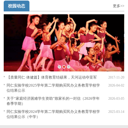
校园动态
更多>>
1
2
3
【质量同仁·体健篇】体育教育结硕果，天河运动夺亚军
2017-11-20
同仁实验学校2025学年第二学期购买民办义务教育学校学
2026-04-02
位结果公示
关于“家庭经济困难学生资助”致家长的一封信（2026学年
2026-03-05
春季学期）
同仁实验学校2024学年第二学期购买民办义务教育学校学
2025-03-14
位结果公示（中学）