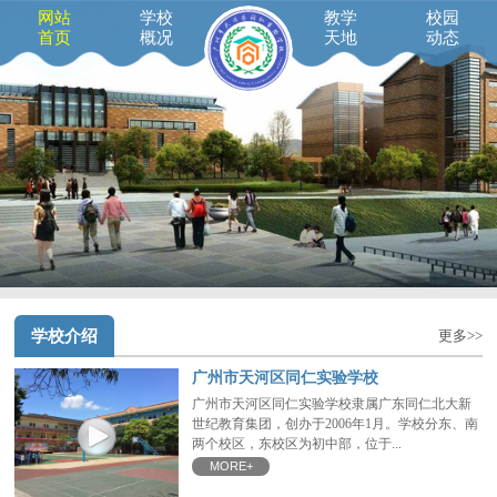
网站
学校
教学
校园
首页
概况
天地
动态
学校介绍
更多>>
广州市天河区同仁实验学校
广州市天河区同仁实验学校隶属广东同仁北大新
世纪教育集团，创办于2006年1月。学校分东、南
两个校区，东校区为初中部，位于...
MORE+